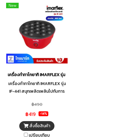
New
เครื่องทำทาโกยากิ IMARFLEX รุ่น IF-441
เครื่องทำทาโกยากิ IMARFLEX รุ่น
IF-441 สนุกเพลิดเพลินไปกับการ
ทำของว่างแสนอร่อยด้วย เครื่อง
฿490
ทำทาโกยากิ จาก IMARFLEX ตัว
฿419
ช่วยที่จะตอบโจทย์ให้คุณสามารถ
-14%
รังสรรค์ได้ทั้ง ทาโกยากิ, ไข่นก
สั่งซื้อสินค้า
กระทา และขนมครก ผลิตจากวัสดุ
เปรียบเทียบ