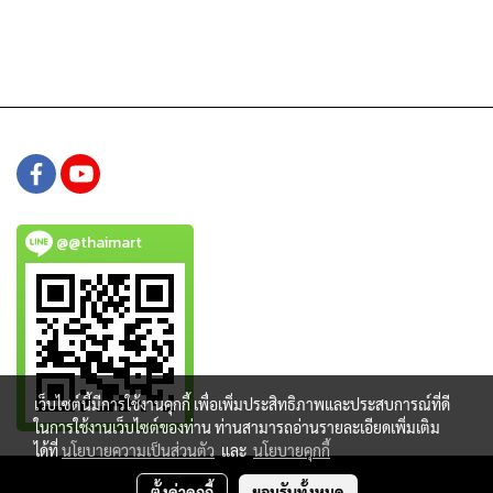
คุณภาพดีเคลือบ Non Stick จึง
มั่นใจได้ว่าส่วนผสม หรืออาหารจะ
ไม่ติดถาดย่าง และง่ายต่อการ
ทำความสะอาด
@@thaimart
เว็บไซต์นี้มีการใช้งานคุกกี้ เพื่อเพิ่มประสิทธิภาพและประสบการณ์ที่ดี
ในการใช้งานเว็บไซต์ของท่าน ท่านสามารถอ่านรายละเอียดเพิ่มเติม
ได้ที่
นโยบายความเป็นส่วนตัว
และ
นโยบายคุกกี้
Copy right by www.thaimartonline.com
ตั้งค่าคุกกี้
ยอมรับทั้งหมด