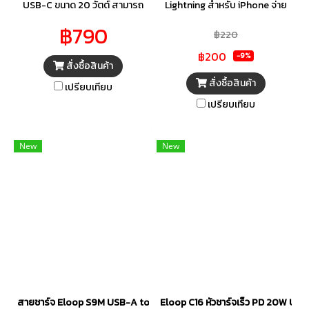
USB-C ขนาด 20 วัตต์ สามารถ
Lightning สำหรับ iPhone จ่าย
ชาร์จได้อย่างรวดเร็วและมี
กำลังไฟ Power Delivery (PD)
฿790
฿220
ประสิทธิภาพไม่ว่าจะที่บ้าน ที่ทำงาน
20W ที่กระแสไฟ 3A ความยาว 1
฿200
หรือระหว่างเดินทาง เพียงจับคู่กับ
เมตร สายชาร์จเร็วสำหรับไอโฟน
-9%
สั่งซื้อสินค้า
iPhone 8 หรือใหม่กว่าเพื่อชาร์จ
รองรับถ่ายโอนข้อมูล วัสดุไนลอน
สั่งซื้อสินค้า
เปรียบเทียบ
แบบเร็วได้ถึงระดับ 50% ในเวลา
ถัก แข็งแรง ทนทาน ไม่ขาดง่าย
เปรียบเทียบ
ประมาณ 30 นาที¹ หรือจับคู่กับ
ของแท้ 100% Orsen by Eloop
iPad Pro และ iPad Air เพื่อ
จากแบรนด์ Eloop
ประสิทธิภาพการชาร์จขั้นสูงสุด
New
New
ใช้งานได้กับอุปกรณ์ที่สามารถใช้
งาน USB-C ได้ย
สายชาร์จ Eloop S9M USB-A to Micro USB Charging Cable 1m
Eloop C16 หัวชาร์จเร็ว PD 20W USB