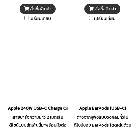
สมาร์ทโฟนโดยเฉพาะ
ขาดง่าย รองรับเทคโนโลยีชาร์จไว
สั่งซื้อสินค้า
สั่งซื้อสินค้า
ล่าสุด Support QC 4.0 / PD
เปรียบเทียบ
เปรียบเทียบ
100W (Max) เหมาะสำหรับใช้
ชาร์จ Notebook Laptop
Apple 240W USB-C Charge Cable (2 m)
Apple EarPods (USB-C)
สายชาร์จความยาว 2 เมตรใน
ต่างจากหูฟังแบบวงกลมทั่วไป
ดีไซน์แบบถักเส้นนี้มาพร้อมหัวต่อ
ดีไซน์ของ EarPods โดดเด่นด้วย
USB-C ทั้งสองด้าน จึงเหมาะ
รูปทรงของหู ซึ่งทำให้สวมใส่