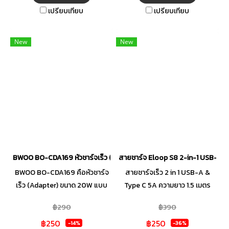
(Environmental Noise
เปรียบเทียบ
เปรียบเทียบ
Cancellation) และระบบเชื่อมต่อ
บลูทูธเวอร์ชันใหม่ล่าสุด
New
New
BWOO BO-CDA169 หัวชาร์จเร็ว (Adapter) ขนาด 20W แบบพอร์ตเดี่ยว 
สายชาร์จ Eloop S8 2-in-1 USB-A &
BWOO BO-CDA169 คือหัวชาร์จ
สายชาร์จเร็ว 2 in 1 USB-A &
เร็ว (Adapter) ขนาด 20W แบบ
Type C 5A ความยาว 1.5 เมตร
พอร์ตเดี่ยว USB-C ที่มาพร้อม
สายชาร์จ Universal ที่มีหัวแปลง
฿290
฿390
เทคโนโลยี Power Delivery (PD
จาก Type C เป็น USB-A ในตัว
฿250
฿250
3.0) ออกแบบมาสำหรับการชาร์จ
วัสดุไนลอนถัก แข็งแรง ทนทาน ไม่
-14%
-36%