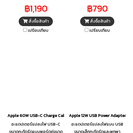
สำหรับการ ชาร์จ ซิงค์ และถ่าย
สบายกว่าหูฟังแบบเอียร์บัดทั่วไป
฿1,190
฿790
โอนข้อมูลระหว่างอุปกรณ์ USB-C
ลำโพงภายใน EarPods ได้รับการ
ด้วยกัน อีกทั้งยังรองรับการชาร์จ
ออกแบบมาเพื่อให้ได้เสียงที่มี
สั่งซื้อสินค้า
สั่งซื้อสินค้า
ได้สูงสุดถึง 240 วัตต์ และถ่าย
คุณภาพสูง EarPods (USB-C)
โอนข้อมูลด้วยความเร็วระดับ USB
ยังมีรีโมทในตัวที่ให้คุณปรับระดับ
เปรียบเทียบ
เปรียบเทียบ
2 หรือใช้สายชาร์จ USB-C คู่กับ
เสียง ควบคุมการเล่นเพลงและ
อะแดปเตอร์แปลงไฟ USB-C ที่ใช้
วิดีโอ และรับหรือวางสายได้ด้วย
งานร่วมกันได้เพื่อชาร์จอุปกรณ์ได้
การกดรีโมท
อย่างสะดวกสบายจากปลั๊กที่ผนัง
และยังใช้ประโยชน์จากความ
สามารถในการชาร์จเร็วได้อีกด้วย
อะแดปเตอร์แปลงไฟ USB-C
จำหน่ายแยกต่างหาก
Apple 60W USB-C Charge Cable (1m)
Apple 12W USB Power Adapter
อะแดปเตอร์แปลงไฟ USB-C
อะแดปเตอร์แปลงไฟแบบ USB
ขนาดกะทัดรัดแบบพอร์ตคู่ขนาด
ขนาดเล็กกะทัดรัดและพกพา