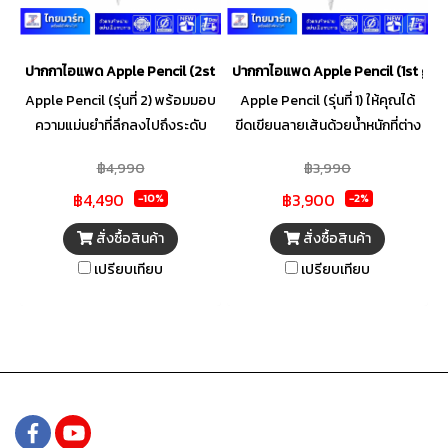
ปากกาไอแพด Apple Pencil (2st gen)
ปากกาไอแพด Apple Pencil (1st gen
Apple Pencil (รุ่นที่ 2) พร้อมมอบ
Apple Pencil (รุ่นที่ 1) ให้คุณได้
ความแม่นยำที่ลึกลงไปถึงระดับ
ขีดเขียนลายเส้นด้วยน้ำหนักที่ต่าง
พิกเซล และมีความหน่วงในระดับ
กัน แรเงาบางๆ และสร้างสรรค์
฿4,990
฿3,990
ต่ำ เหมาะอย่างยิ่งสำหรับใช้วาดรูป
ลวดลายศิลปะที่สวยงามได้หลาก
฿4,490
฿3,900
สเก็ตช์ภาพ ระบายสี จดโน้ต ทำ
หลายเหมือนใช้ดินสอทั่วไป แต่ให้
-10%
-2%
เครื่องหมายใน PDF และอื่นๆ อีก
ความแม่นยำที่ลึกลงระดับพิกเซล
สั่งซื้อสินค้า
สั่งซื้อสินค้า
มากมาย ด้วยการใช้งานที่ง่ายและ
เหมาะสำหรับผู้ที่มีใจรักด้านศิลปะ
เปรียบเทียบ
เปรียบเทียบ
เป็นธรรมชาติเหมือนดินสอจริงๆ
นักวาดรูป วาดๆ ขีดๆ เขียนๆ
ให้คุณเปลี่ยนเครื่องมือได้โดยไม่
ออกแบบสร้างสรรค์ลวดลาย
ต้องจรดปลายลงบนหน้าจอ
ศิลปะที่สวยงามได้หลากหลาย คุณ
เพราะมีพื้นผิวระบบสัมผัสที่ใช้งาน
จึงใช้งานได้อย่างเป็นธรรมชาติไม่
ง่ายซึ่งรองรับการแตะสองครั้ง
ต่างจากดินสอจริงๆด้วย Apple
Pencil (รุ่นที่ 1)