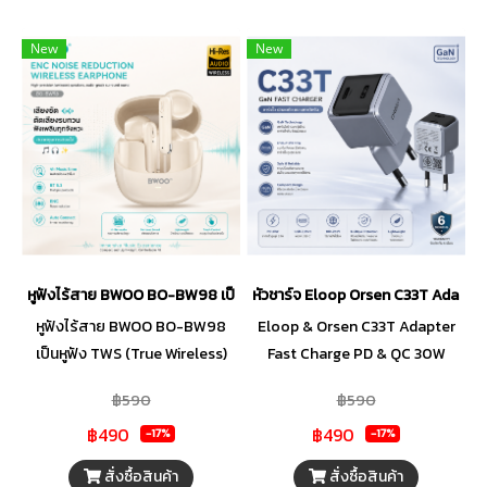
New
New
หูฟังไร้สาย BWOO BO-BW98 เป็นหูฟัง TWS (True Wireless)
หัวชาร์จ Eloop Orsen C33T Adapte
หูฟังไร้สาย BWOO BO-BW98
Eloop & Orsen C33T Adapter
เป็นหูฟัง TWS (True Wireless)
Fast Charge PD & QC 30W
แบบกึ่งอินเอียร์ (Half-in-ear) ที่
สินค้ามีสีเทา Fast Charger
฿590
฿590
ออกแบบมาเพื่อความสบายตลอด
Adapter รุ่น C33T มีระบบชาร์จ
฿490
฿490
วัน โดดเด่นด้วยเทคโนโลยีตัด
เร็ว จ่ายไฟสูงสุด 30W
-17%
-17%
เสียงรบกวน ENC
สั่งซื้อสินค้า
สั่งซื้อสินค้า