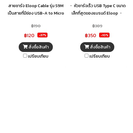
สายชาร์จ Eloop Cable รุ่น S9M
・ หัวชาร์จเร็ว USB Type C ขนาด
เป็นสายที่มีช่อง USB-A to Micro
เล็กที่สุดของแบรนด์ Eloop ・
USB ชาร์จเร็ว สินค้ามีสีดำ นํ้าเงิน
รองรับกำลังจ่ายไฟสูงสุด 20W
฿190
฿389
แดง
ด้วยช่องพอร์ต USB-C ・
฿120
฿350
รองรับเทคโนโลยีการชาร์จเร็ว PD
-37%
-10%
(Power Delivery) ・ ขนาดเล็ก
สั่งซื้อสินค้า
สั่งซื้อสินค้า
กระทัดรัด น้ำหนักเบา พกพาสะดวก
เปรียบเทียบ
เปรียบเทียบ
・ รองรับการชาร์จเร็ว สมาร์ท
โฟน และอุปกรณ์อื่นๆได้หลาก
หลาย ・ มีระบบตัดไฟอัตโนมัติ
หากเกิดไฟเกิน ไฟกระชาก ・
สินค้าได้รับการรับรองมาตรฐาน
FCC, CE, RoHS