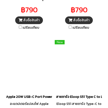
35 วัตต์ ให้คุณชาร์จอุปกรณ์สอง
สะดวกนี้สำหรับชาร์จ iPhone,
฿790
฿790
ชิ้นพร้อมกันได้ไม่ว่าคุณจะอยู่ที่บ้าน
iPad หรือ iPod ที่มีช่องต่อ
ที่ทำงาน หรือขณะเดินทาง ทั้งยัง
Lightning ได้ทั้งที่บ้าน ระหว่างเดิน
สั่งซื้อสินค้า
สั่งซื้อสินค้า
พกพาและจัดเก็บได้ง่ายด้วยขนาด
ทาง หรือเมื่อไหร่ก็ตามที่ไม่ได้เชื่อม
เปรียบเทียบ
เปรียบเทียบ
ที่กะทัดรัดและขาแบบพับได้ Apple
ต่อกับคอมพิวเตอร์ หรือคุณจะต่อ
ขอแนะนำให้คุณใช้งานกับ
อะแดปเตอร์เข้ากับอุปกรณ์ของ
MacBook Air และคุณยังสามารถ
คุณโดยตรงผ่านช่องต่อ
New
ใช้งานกับ iPhone, iPad, Apple
Lightning ก็ได้
Watch และ AirPods ได้อีกด้วย
Apple 20W USB-C Port Power Adapter
สายชาร์จ Eloop S51 Type C to Lig
อะแดปเตอร์แปลงไฟ Apple
Eloop S51 สายชาร์จ Type-C to