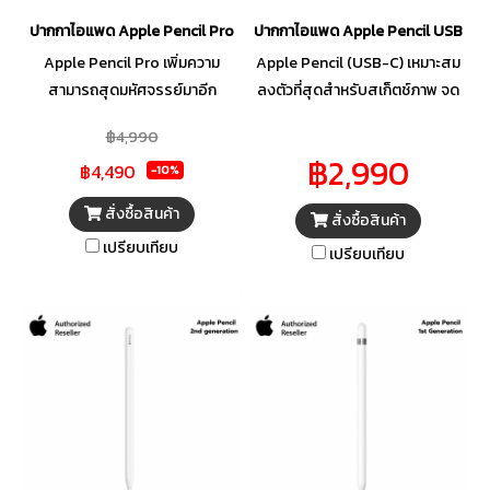
ปากกาไอแพด Apple Pencil Pro
ปากกาไอแพด Apple Pencil USB-C
Apple Pencil Pro เพิ่มความ
Apple Pencil (USB-C) เหมาะสม
สามารถสุดมหัศจรรย์มาอีก
ลงตัวที่สุดสำหรับสเก็ตช์ภาพ จด
มากมายที่ช่วยถ่ายทอดไอเดียของ
โน้ต ทำเครื่องหมายบนเอกสาร
฿4,990
คุณให้ออกมาโลดแล่น พร้อมด้วย
และอีกมากมาย พร้อมมอบความ
฿2,990
฿4,490
คุณสมบัติใหม่ๆ สุดล้ำที่ให้คุณทำ
แม่นยำที่ลึกลงไปถึงระดับพิกเซล
-10%
เครื่องหมาย จดโน้ต และ
แถมยังมีความหน่วงต่ำ และไวต่อ
สั่งซื้อสินค้า
สั่งซื้อสินค้า
สร้างสรรค์ผลงานชิ้นเอกได้ง่าย
การเอียง คุณจึงใช้งานได้อย่าง
เปรียบเทียบ
ยิ่งกว่าที่เคย
เป็นธรรมชาติไม่ต่างจากดินสอ
เปรียบเทียบ
จริงๆ Apple Pencil (USB-C) ยึด
ติดกับตัวเครื่องด้วยแม่เหล็ก จับคู่
และชาร์จผ่าน USB-C