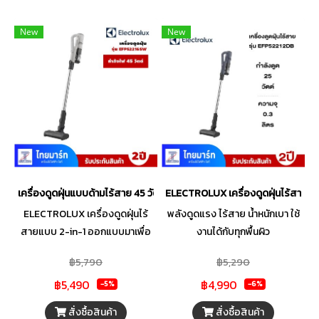
New
New
เครื่องดูดฝุ่นแบบด้ามไร้สาย 45 วัตต์ 0.3 ลิตร รุ่น EFP52216SW
ELECTROLUX เครื่องดูดฝุ่นไร้สาย18
ELECTROLUX เครื่องดูดฝุ่นไร้
พลังดูดแรง ไร้สาย น้ำหนักเบา ใช้
สายแบบ 2-in-1 ออกแบบมาเพื่อ
งานได้กับทุกพื้นผิว
การทำความสะอาดที่สะดวกสบาย
฿5,790
฿5,290
และคล่องตัว ใช้งานได้ทั้งแบบด้าม
฿5,490
฿4,990
จับและแบบมือถือ พร้อมระบบ
-5%
-6%
กรองฝุ่น 4 ขั้นตอนที่ช่วยดักจับฝุ่น
สั่งซื้อสินค้า
สั่งซื้อสินค้า