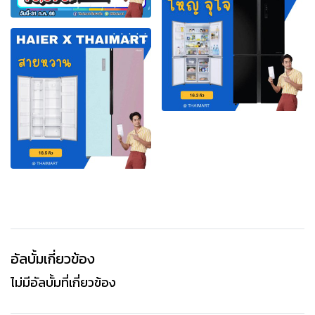
อัลบั้มเกี่ยวข้อง
ไม่มีอัลบั้มที่เกี่ยวข้อง