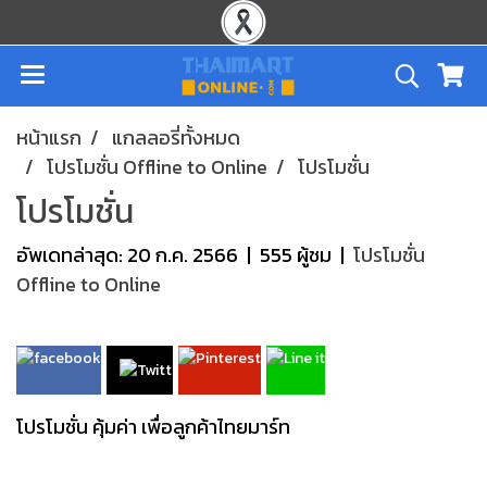
หน้าแรก
แกลลอรี่ทั้งหมด
โปรโมชั่น Offline to Online
โปรโมชั่น
โปรโมชั่น
อัพเดทล่าสุด: 20 ก.ค. 2566
|
555 ผู้ชม
|
โปรโมชั่น
Offline to Online
โปรโมชั่น คุ้มค่า เพื่อลูกค้าไทยมาร์ท